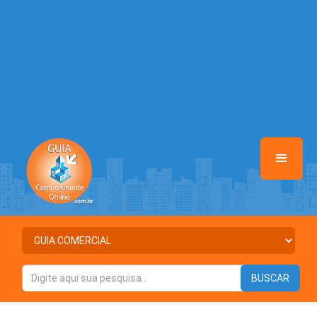
/home/guiacampograndeonline/www/class-
mb/Seguranca.Class.php
on line
37
Warning
: Illegal string offset 'ATIVO' in
/home/guiacampograndeonline/www/class-
mb/Seguranca.Class.php
on line
37