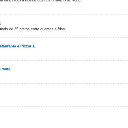
e ou Evento a Nossa Cozinha, Tradicional Rodiz
t
mais de 35 pratos entre quentes e frios.
taurante e Pizzaria
urante