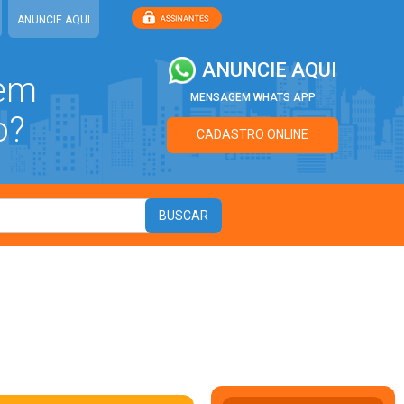
ANUNCIE AQUI
ANUNCIE AQUI
 em
MENSAGEM WHATS APP
o?
CADASTRO ONLINE