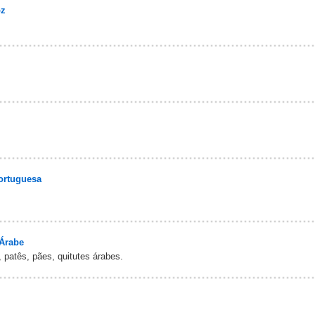
oz
ortuguesa
 Árabe
 patês, pães, quitutes árabes.