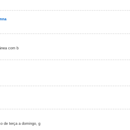
onna
ânea com b
o de terça a domingo, g