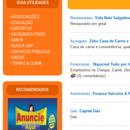
GUIA UTILIDADES
• ASSOCIAÇÕES
Restaurantes:
Vida Bela Salgados
• EDUCAÇÃO
Restaurante em geral.
• ESPORTES
• ENTIDADES/ONGS
• MAPA
Açougues:
Zebu Casa de Carne e
• BUSCA CEP
Casa de carne e conveniência, qua
• SERVIÇOS PÚBLICOS
• SAÚDE
• TEMPO & CLIMA
Financeiras :
Nipocred Tudo por 
Empréstimo no Cheque, Carnê, D
(3) comentário(s)
RECOMENDADOS
Automóveis:
Finanza Veículos & 
Gás:
Capital Gás
Gás.