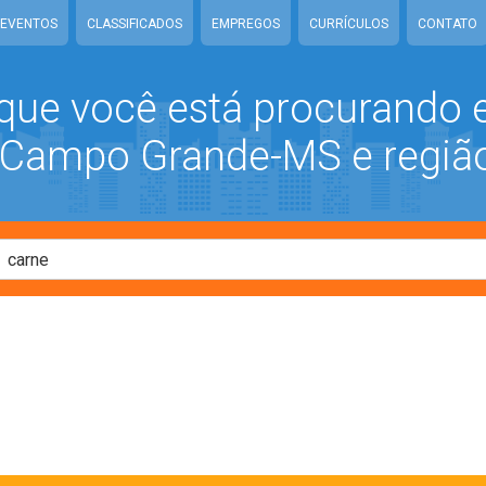
EVENTOS
CLASSIFICADOS
EMPREGOS
CURRÍCULOS
CONTATO
que você está procurando
ampo Grande-MS e regiã