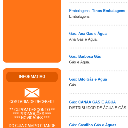
Embalagens:
Tinos Embalagens
Embalagens
Gás:
Ana Gás e Água
Ana Gás e Água.
Gás:
Barbosa Gás
Gás e Água.
INFORMATIVO
Gás:
Bilo Gás e Água
Gás.
GOSTARIA DE RECEBER?
Gás:
CANAÃ GÁS E ÁGUA
DISTRIBUIDOR DE ÁGUA E GÁ
** CUPOM DESCONTO **
*** PROMOÇÕES ***
*** NOVIDADES ***
Gás:
Castilho Gás e Águas
DO GUIA CAMPO GRANDE