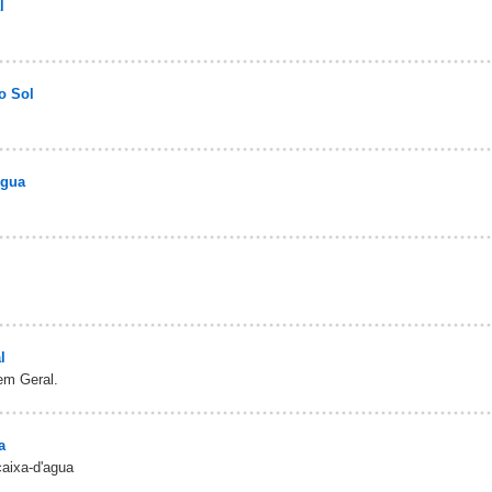
l
o Sol
Água
l
em Geral.
a
caixa-d'agua