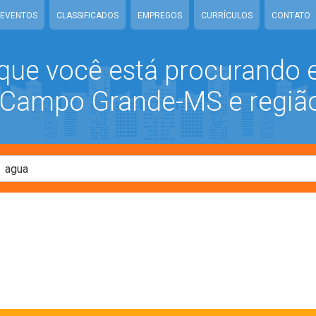
EVENTOS
CLASSIFICADOS
EMPREGOS
CURRÍCULOS
CONTATO
que você está procurando
ampo Grande-MS e regiã