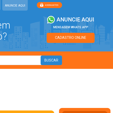
ANUNCIE AQUI
ANUNCIE AQUI
 em
MENSAGEM WHATS APP
o?
CADASTRO ONLINE