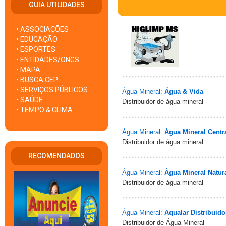
GUIA UTILIDADES
• ASSOCIAÇÕES
• EDUCAÇÃO
A 
• ESPORTES
• ENTIDADES/ONGS
• MAPA
• BUSCA CEP
• SERVIÇOS PÚBLICOS
Água Mineral:
Água & Vida
• SAÚDE
Distribuidor de água mineral
• TEMPO & CLIMA
Água Mineral:
Água Mineral Centr
Distribuidor de água mineral
RECOMENDADOS
Água Mineral:
Água Mineral Natur
Distribuidor de água mineral
Água Mineral:
Aqualar Distribuid
Distribuidor de Água Mineral