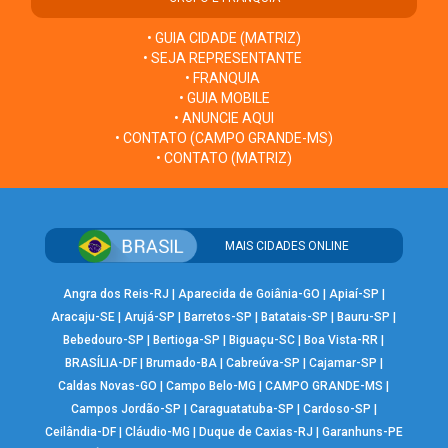
• GUIA CIDADE (MATRIZ)
• SEJA REPRESENTANTE
• FRANQUIA
• GUIA MOBILE
• ANUNCIE AQUI
• CONTATO (CAMPO GRANDE-MS)
• CONTATO (MATRIZ)
MAIS CIDADES ONLINE
Angra dos Reis-RJ
|
Aparecida de Goiânia-GO
|
Apiaí-SP
|
Aracaju-SE
|
Arujá-SP
|
Barretos-SP
|
Batatais-SP
|
Bauru-SP
|
Bebedouro-SP
|
Bertioga-SP
|
Biguaçu-SC
|
Boa Vista-RR
|
BRASÍLIA-DF
|
Brumado-BA
|
Cabreúva-SP
|
Cajamar-SP
|
Caldas Novas-GO
|
Campo Belo-MG
|
CAMPO GRANDE-MS
|
Campos Jordão-SP
|
Caraguatatuba-SP
|
Cardoso-SP
|
Ceilândia-DF
|
Cláudio-MG
|
Duque de Caxias-RJ
|
Garanhuns-PE