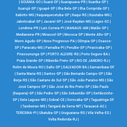
|
GOIÂNIA-GO
|
Guará-DF
|
Guarapuava-PR
|
Guariba-SP
|
Guarujá-SP
|
Iguapé-SP
|
Ilha Bela-SP
|
Ilha Comprida-SP
|
Itabirito-MG
|
Itaquaquecetuba-SP
|
Itaqui-RS
|
Ituiutaba-MG
|
Jaboticabal-SP
|
Jacareí-SP
|
José Raydan-MG
|
Lages-SC
|
Londrina-PR
|
Luís Correia-PI
|
MANAUS-AM
|
Matão-SP
|
Medianeira-PR
|
Mirassol-SP
|
Mococa-SP
|
Monte Alto-SP
|
Morro Agudo-SP
|
Novo Progresso-PA
|
Olímpia-SP
|
Osasco-
SP
|
Paracatu-MG
|
Parnaíba-PI
|
Peruíbe-SP
|
Piracicaba-SP
|
Pirassununga-SP
|
PORTO ALEGRE-RS
|
Porto Seguro-BA
|
Praia Grande-SP
|
Ribeirão Preto-SP
|
RIO DE JANEIRO-RJ
|
Rolim de Moura-RO
|
Salto-SP
|
SALVADOR-BA
|
Samambaia-DF
|
Santa Maria-RS
|
Santos-SP
|
São Bernardo Campo-SP
|
São
Borja-RS
|
São Caetano do Sul-SP
|
São João Paraíso-MG
|
São
José Campos-SP
|
São José do Rio Preto-SP
|
São Paulo
(Itaquera)-SP
|
São Pedro-SP
|
São Sebastião-SP
|
Sertãozinho-
SP
|
Sete Lagoas-MG
|
Sobral-CE
|
Sorocaba-SP
|
Taguatinga-DF
|
Taiobeiras-MG
|
Tangará da Serra-MT
|
Tarauacá-AC
|
TERESINA-PI
|
Ubatuba-SP
|
Uruguaiana-RS
|
Vila Velha-ES
|
Volta Redonda-RJ
|