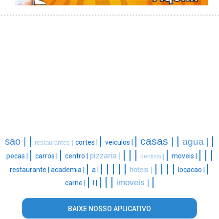
|
|
|
|
|
casas |
sao |
agua |
cortes |
veiculos |
restaurantes |
|
|
|
|
|
|
|
|
|
pizzaria |
pecas |
carros |
centro |
moveis |
dentista |
|
|
|
|
|
|
|
|
|
|
|
restaurante |
academia |
a |
hoteis |
locacao |
|
|
|
|
|
imoveis |
carne |
l |
BAIXE NOSSO APLICATIVO