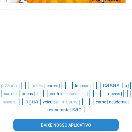
|
|
|
|
|
|
|
|
|
|
|
casas |
pizzaria |
hoteis |
cortes |
locacao |
a |
|
|
|
|
|
|
|
|
|
|
|
|
|
carros |
pecas |
l |
centro |
moveis |
restaurantes |
|
|
|
|
|
|
agua |
imoveis |
veiculos |
carne |
academia |
dentista |
sao |
restaurante |
BAIXE NOSSO APLICATIVO