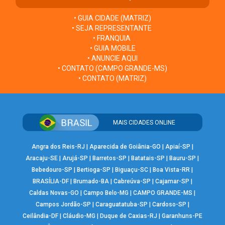
• GUIA CIDADE (MATRIZ)
• SEJA REPRESENTANTE
• FRANQUIA
• GUIA MOBILE
• ANUNCIE AQUI
• CONTATO (CAMPO GRANDE-MS)
• CONTATO (MATRIZ)
MAIS CIDADES ONLINE
Angra dos Reis-RJ
|
Aparecida de Goiânia-GO
|
Apiaí-SP
|
Aracaju-SE
|
Arujá-SP
|
Barretos-SP
|
Batatais-SP
|
Bauru-SP
|
Bebedouro-SP
|
Bertioga-SP
|
Biguaçu-SC
|
Boa Vista-RR
|
BRASÍLIA-DF
|
Brumado-BA
|
Cabreúva-SP
|
Cajamar-SP
|
Caldas Novas-GO
|
Campo Belo-MG
|
CAMPO GRANDE-MS
|
Campos Jordão-SP
|
Caraguatatuba-SP
|
Cardoso-SP
|
Ceilândia-DF
|
Cláudio-MG
|
Duque de Caxias-RJ
|
Garanhuns-PE