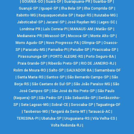
|
GOIÂNIA-GO
|
Guará-DF
|
Guarapuava-PR
|
Guariba-SP
|
Guarujá-SP
|
Iguapé-SP
|
Ilha Bela-SP
|
Ilha Comprida-SP
|
Itabirito-MG
|
Itaquaquecetuba-SP
|
Itaqui-RS
|
Ituiutaba-MG
|
Jaboticabal-SP
|
Jacareí-SP
|
José Raydan-MG
|
Lages-SC
|
Londrina-PR
|
Luís Correia-PI
|
MANAUS-AM
|
Matão-SP
|
Medianeira-PR
|
Mirassol-SP
|
Mococa-SP
|
Monte Alto-SP
|
Morro Agudo-SP
|
Novo Progresso-PA
|
Olímpia-SP
|
Osasco-
SP
|
Paracatu-MG
|
Parnaíba-PI
|
Peruíbe-SP
|
Piracicaba-SP
|
Pirassununga-SP
|
PORTO ALEGRE-RS
|
Porto Seguro-BA
|
Praia Grande-SP
|
Ribeirão Preto-SP
|
RIO DE JANEIRO-RJ
|
Rolim de Moura-RO
|
Salto-SP
|
SALVADOR-BA
|
Samambaia-DF
|
Santa Maria-RS
|
Santos-SP
|
São Bernardo Campo-SP
|
São
Borja-RS
|
São Caetano do Sul-SP
|
São João Paraíso-MG
|
São
José Campos-SP
|
São José do Rio Preto-SP
|
São Paulo
(Itaquera)-SP
|
São Pedro-SP
|
São Sebastião-SP
|
Sertãozinho-
SP
|
Sete Lagoas-MG
|
Sobral-CE
|
Sorocaba-SP
|
Taguatinga-DF
|
Taiobeiras-MG
|
Tangará da Serra-MT
|
Tarauacá-AC
|
TERESINA-PI
|
Ubatuba-SP
|
Uruguaiana-RS
|
Vila Velha-ES
|
Volta Redonda-RJ
|